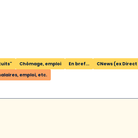
tuits"
Chômage, emploi
En bref...
CNews (ex Direct
salaires, emploi, etc.