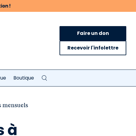
ion !
Faire un don
Recevoir l'infolettre
vue
Boutique
s mensuels
s à