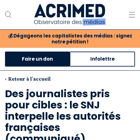
💰
Dégageons les capitalistes des médias : signez
notre pétition !
Notre association
Faire un don
Infolettre
Notre critique des médias
Nos propositions
‹ Retour à l'accueil
Des journalistes pris
Notre revue
pour cibles : le SNJ
Boutique
interpelle les autorités
françaises
(communiqué)