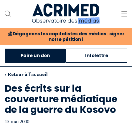
💰
Dégageons les capitalistes des médias : signez
notre pétition !
Notre association
Faire un don
Infolettre
Notre critique des médias
Nos propositions
‹ Retour à l'accueil
Des écrits sur la
Notre revue
couverture médiatique
Boutique
de la guerre du Kosovo
15 mai 2000