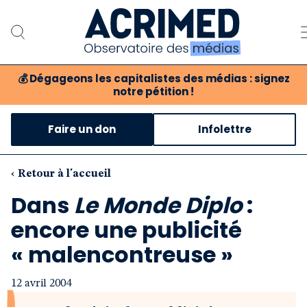
💰
Dégageons les capitalistes des médias : signez
notre pétition !
Notre association
Faire un don
Infolettre
Notre critique des médias
Nos propositions
‹ Retour à l'accueil
Dans
Le Monde Diplo
:
Notre revue
encore une publicité
Boutique
« malencontreuse »
12 avril 2004