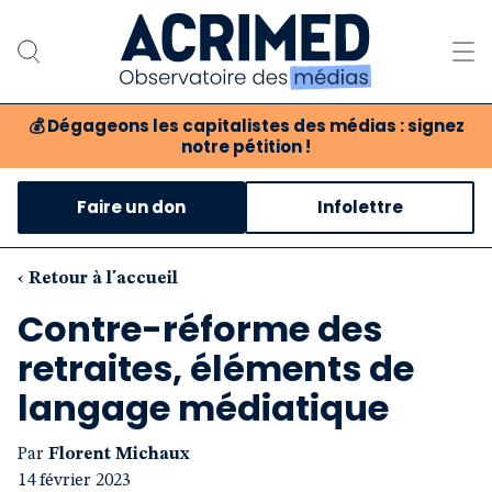
💰
Dégageons les capitalistes des médias : signez
notre pétition !
Notre association
Faire un don
Infolettre
Notre critique des médias
Nos propositions
‹ Retour à l'accueil
Contre-réforme des
Notre revue
retraites, éléments de
Boutique
langage médiatique
Par
Florent Michaux
14 février 2023