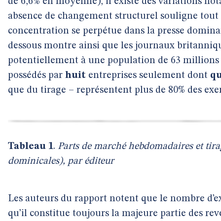
de 6,6% en moyenne), il existe des variations notab
absence de changement structurel souligne tout
concentration se perpétue dans la presse dominan
dessous montre ainsi que les journaux britanniqu
potentiellement à une population de 63 millions 
possédés par
huit
entreprises seulement dont
qu
que du tirage – représentent plus de 80% des ex
Tableau 1
.
Parts de marché hebdomadaires et tirag
dominicales), par éditeur
Les auteurs du rapport notent que le nombre d’e
qu’il constitue toujours la majeure partie des 