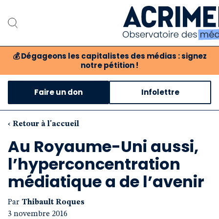
💰
Dégageons les capitalistes des médias : signez
notre pétition !
Notre association
Faire un don
Infolettre
Notre critique des mé
Nos propositions
‹ Retour à l'accueil
Au Royaume-Uni aussi,
Notre revue
l’hyperconcentration
Boutique
médiatique a de l’avenir
Par
Thibault Roques
3 novembre 2016