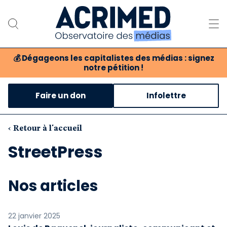
💰
Dégageons les capitalistes des médias : signez
notre pétition !
Notre association
Faire un don
Infolettre
Notre critique des médias
Nos propositions
‹ Retour à l'accueil
StreetPress
Notre revue
Boutique
Nos articles
22 janvier 2025