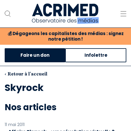
💰
Dégageons les capitalistes des médias : signez
notre pétition !
Notre association
Faire un don
Infolettre
Notre critique des médias
Nos propositions
‹ Retour à l'accueil
Skyrock
Notre revue
Boutique
Nos articles
11 mai 2011