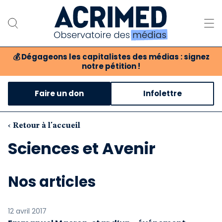
💰
Dégageons les capitalistes des médias : signez
notre pétition !
Notre association
Faire un don
Infolettre
Notre critique des médias
Nos propositions
‹ Retour à l'accueil
Sciences et Avenir
Notre revue
Boutique
Nos articles
12 avril 2017