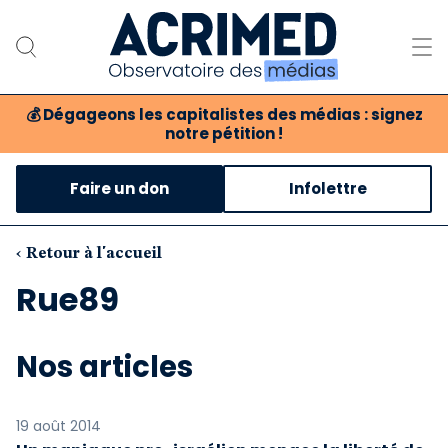
💰
Dégageons les capitalistes des médias : signez
notre pétition !
Notre association
Faire un don
Infolettre
Notre critique des médias
Nos propositions
‹ Retour à l'accueil
Rue89
Notre revue
Boutique
Nos articles
19 août 2014