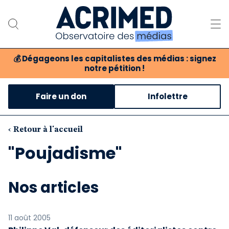
💰
Dégageons les capitalistes des médias : signez
notre pétition !
Notre association
Faire un don
Infolettre
Notre critique des médias
Nos propositions
‹ Retour à l'accueil
"Poujadisme"
Notre revue
Boutique
Nos articles
11 août 2005