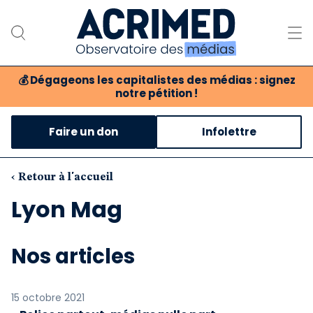
💰
Dégageons les capitalistes des médias : signez
notre pétition !
Notre association
Faire un don
Infolettre
Notre critique des médias
Nos propositions
‹ Retour à l'accueil
Lyon Mag
Notre revue
Boutique
Nos articles
15 octobre 2021