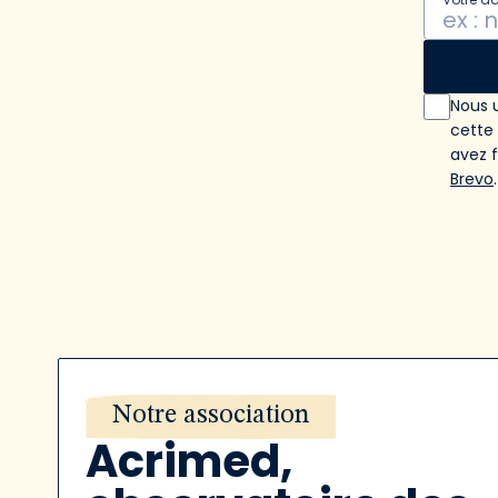
Nous u
cette
avez 
Brevo
.
Notre association
Acrimed,