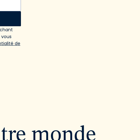
ochant
e vous
tialité de
utre monde