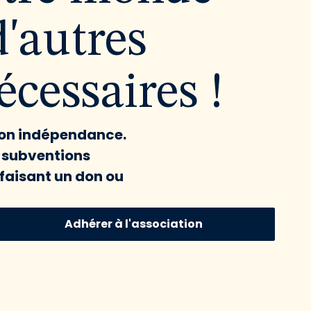
d'autres
cessaires !
 son indépendance.
x subventions
faisant un don ou
Adhérer à l'association