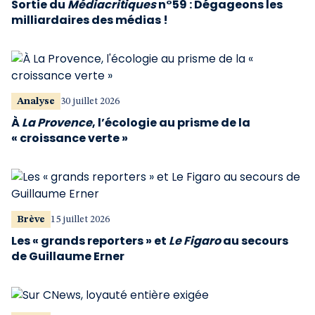
Sortie du
Médiacritiques
n°59 : Dégageons les
milliardaires des médias !
Analyse
30 juillet 2026
À
La Provence
, l’écologie au prisme de la
« croissance verte »
Brève
15 juillet 2026
Les « grands reporters » et
Le Figaro
au secours
de Guillaume Erner