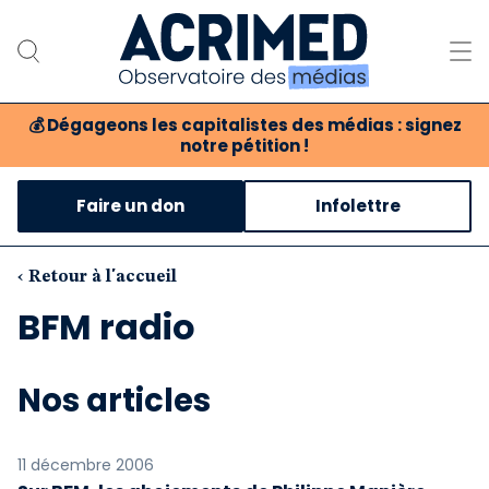
💰
Dégageons les capitalistes des médias : signez
notre pétition !
Notre association
Faire un don
Infolettre
Notre critique des médias
Nos propositions
‹ Retour à l'accueil
BFM radio
Notre revue
Boutique
Nos articles
11 décembre 2006