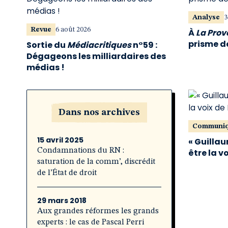
Analyse
3
Revue
6 août 2026
À
La Pro
prisme de
Sortie du
Médiacritiques
n°59 :
Dégageons les milliardaires des
médias !
Dans nos archives
Communi
15 avril 2025
« Guillau
Condamnations du RN :
être la v
saturation de la comm’, discrédit
de l’État de droit
29 mars 2018
Aux grandes réformes les grands
experts : le cas de Pascal Perri