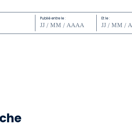
Publié entre le :
Et le :
e écharpe
édito
Mots-clés :
te écharpe"
+édito
Mots-clés :
rche