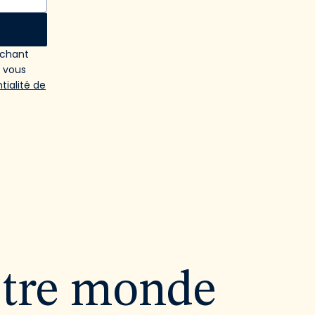
ochant
e vous
tialité de
utre monde