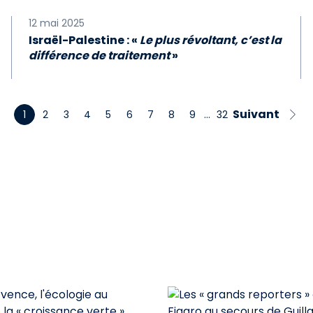
12 mai 2025
Israël-Palestine : «
Le plus révoltant, c’est la
différence de traitement
»
Suivant
1
2
3
4
5
6
7
8
9
…
32