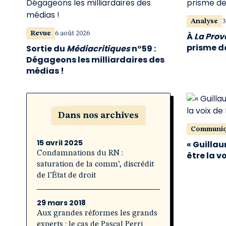
Analyse
3
Revue
6 août 2026
À
La Pro
prisme de
Sortie du
Médiacritiques
n°59 :
Dégageons les milliardaires des
médias !
Dans nos archives
Communi
15 avril 2025
« Guillau
Condamnations du RN :
être la v
saturation de la comm’, discrédit
de l’État de droit
29 mars 2018
Aux grandes réformes les grands
experts : le cas de Pascal Perri