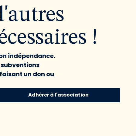
d'autres
cessaires !
 son indépendance.
x subventions
faisant un don ou
Adhérer à l'association