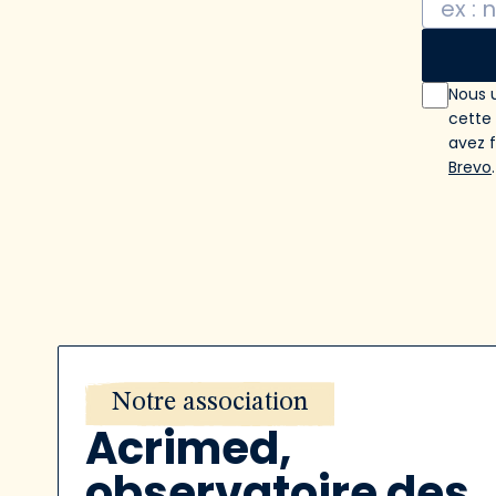
Nous u
cette
avez 
Brevo
.
Notre association
Acrimed,
observatoire des