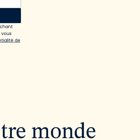
ochant
e vous
tialité de
utre monde