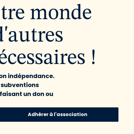
utre monde
d'autres
cessaires !
 son indépendance.
x subventions
faisant un don ou
Adhérer à l'association