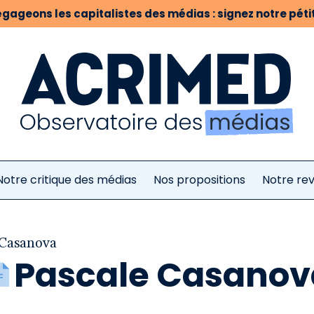
gageons les capitalistes des médias : signez notre pétit
Notre critique des médias
Nos propositions
Notre re
 Casanova
Pascale Casanov