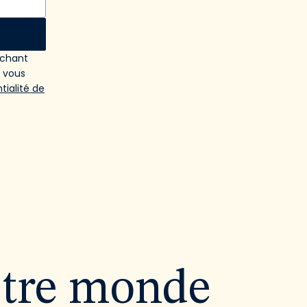
ochant
e vous
tialité de
utre monde