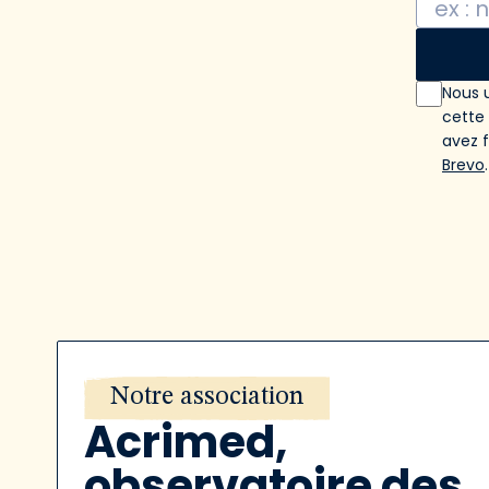
Nous u
cette
avez 
Brevo
.
Notre association
Acrimed,
observatoire des