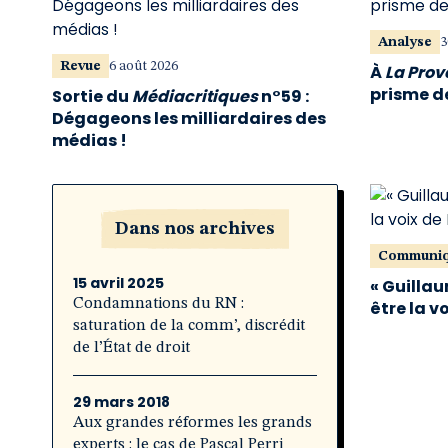
Analyse
3
Revue
6 août 2026
À
La Pro
prisme de
Sortie du
Médiacritiques
n°59 :
Dégageons les milliardaires des
médias !
Dans nos archives
Communi
15 avril 2025
« Guillau
Condamnations du RN :
être la v
saturation de la comm’, discrédit
de l’État de droit
29 mars 2018
Aux grandes réformes les grands
experts : le cas de Pascal Perri