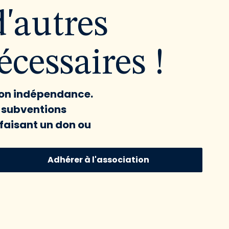
d'autres
cessaires !
 son indépendance.
x subventions
faisant un don ou
Adhérer à l'association