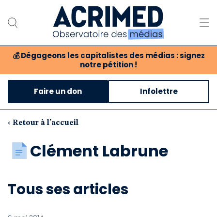
💰
Dégageons les capitalistes des médias : signez
notre pétition !
Notre association
Faire un don
Infolettre
Notre critique des médias
Nos propositions
‹ Retour à l'accueil
Notre revue
Clément Labrune
Boutique
Tous ses articles