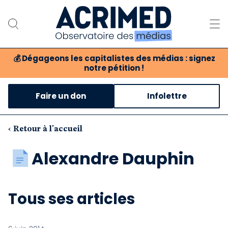
💰
Dégageons les capitalistes des médias : signez
notre pétition !
Notre association
Faire un don
Infolettre
Notre critique des médias
Nos propositions
‹ Retour à l'accueil
Notre revue
Alexandre Dauphin
Boutique
Tous ses articles