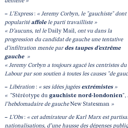
dentelle »
–
L’Express
:
« Jeremy Corbyn, le "gauchiste" dont 
popularité
affole
le parti travailliste »
« D’aucuns, tel le
Daily Mail,
ont vu dans la
progression du candidat de gauche une tentative
d’infiltration menée par
des taupes d’extrême
gauche
»
« Jeremy Corbyn a toujours agacé les centristes du
Labour par son soutien à toutes les causes "de gau
–
Libération
:
« ses idées jugées
extrémistes
»
«
"Stéréotype du
gauchiste nord-londonien
",
l’hebdomadaire de gauche
New Statesman
»
–
L’Obs
:
« cet admirateur de Karl Marx est partisa
nationalisations, d’une hausse des dépenses publi