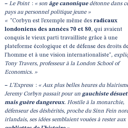
–
Le Point
:
« son
âge canonique
détonne dans c
pays au personnel politique jeune »
«
"Corbyn est l’exemple même des
radicaux
londoniens des années 70 et 80
, qui avaient
conquis le vieux parti travailliste grâce à une
plateforme écologique et de défense des droits d
l’homme et à une vision internationaliste"
, expli
Tony Travers, professeur à la London School of
Economics. »
–
L’Express
:
« Aux plus belles heures du blairism
Jeremy Corbyn passait pour un
gauchiste désuet
mais guère dangereux
. Hostile à la monarchie,
défenseur des déshérités, proche du Sinn Fein nor
irlandais, ses idées semblaient vouées à rester aux