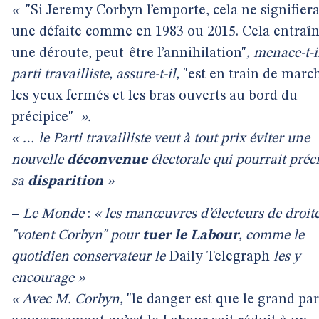
«
"Si Jeremy Corbyn l’emporte, cela ne signifiera
une défaite comme en 1983 ou 2015. Cela entraî
une déroute, peut-être l’annihilation"
, menace-t-i
parti travailliste, assure-t-il,
"est en train de marc
les yeux fermés et les bras ouverts au bord du
précipice"
».
« … le Parti travailliste veut à tout prix éviter une
nouvelle
déconvenue
électorale qui pourrait préci
sa
disparition
»
–
Le Monde
:
« les manœuvres d’électeurs de droite
"votent Corbyn" pour
tuer le Labour
, comme le
quotidien conservateur le
Daily Telegraph
les y
encourage »
« Avec M. Corbyn,
"le danger est que le grand par