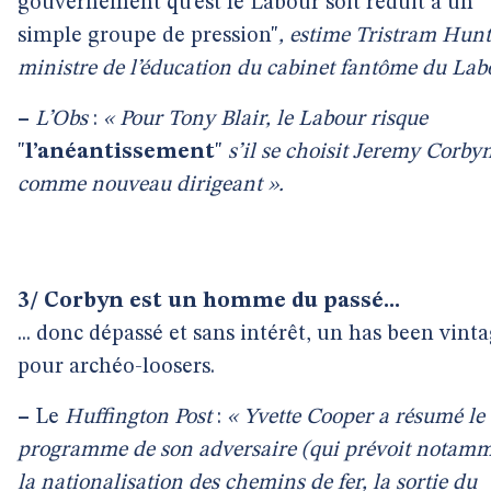
gouvernement qu’est le Labour soit réduit à un
simple groupe de pression"
, estime Tristram Hunt
ministre de l’éducation du cabinet fantôme du Lab
–
L’Obs
:
« Pour Tony Blair, le Labour risque
"
l’anéantissement
"
s’il se choisit Jeremy Corby
comme nouveau dirigeant ».
3/ Corbyn est un homme du passé...
... donc dépassé et sans intérêt, un has been vint
pour archéo-loosers.
–
Le
Huffington Post
:
« Yvette Cooper a résumé le
programme de son adversaire (qui prévoit notam
la nationalisation des chemins de fer, la sortie du