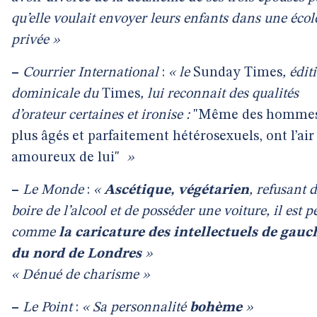
qu’elle voulait envoyer leurs enfants dans une écol
privée »
–
Courrier International
:
« le
Sunday Times
, édit
dominicale du
Times
, lui reconnait des qualités
d’orateur certaines et ironise :
"Même des homme
plus âgés et parfaitement hétérosexuels, ont l’air
amoureux de lui"
»
–
Le Monde
:
«
Ascétique, végétarien
, refusant 
boire de l’alcool et de posséder une voiture, il est p
comme
la caricature des intellectuels de gauc
du nord de Londres
»
« Dénué de charisme »
–
Le Point
:
« Sa personnalité
bohème
»