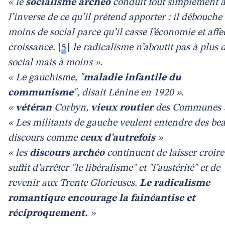
« le
socialisme archéo
conduit tout simplement 
l’inverse de ce qu’il prétend apporter : il débouche
moins de social parce qu’il casse l’économie et affe
croissance.
[
5
]
le radicalisme n’aboutit pas à plus 
social mais à moins ».
« Le gauchisme, "
maladie infantile du
communisme
", disait Lénine en 1920 ».
«
vétéran
Corbyn,
vieux routier
des Communes 
« Les militants de gauche veulent entendre des be
discours comme
ceux d’autrefois
»
« les
discours archéo
continuent de laisser croire
suffit d’arrêter "le libéralisme" et "l’austérité" et de
revenir aux Trente Glorieuses.
Le radicalisme
romantique encourage la fainéantise et
réciproquement.
»