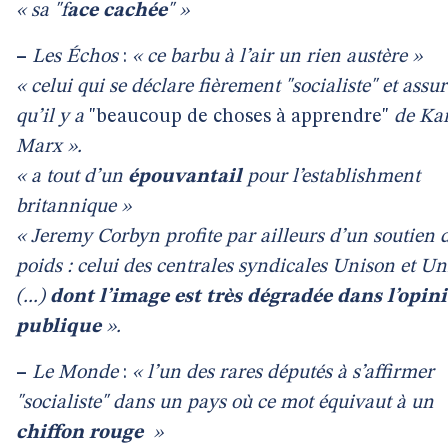
« sa "f
ace cachée
" »
–
Les Échos
:
« ce barbu à l’air un rien austère »
« celui qui se déclare fièrement "socialiste" et assur
qu’il y a
"beaucoup de choses à apprendre"
de Kar
Marx ».
« a tout d’un
épouvantail
pour l’establishment
britannique »
« Jeremy Corbyn profite par ailleurs d’un soutien 
poids : celui des centrales syndicales Unison et Un
(...)
dont l’image est très dégradée dans l’opin
publique
».
–
Le Monde
:
« l’un des rares députés à s’affirmer
"socialiste" dans un pays où ce mot équivaut à un
chiffon rouge
»