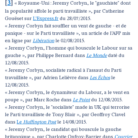
[
3
]
« Royaume-Uni : Jeremy Corbyn, le "gauchiste" dont
la popularité affole le parti travailliste », par Catherine
Gouëset sur
L’Express.fr
du 28/07/2015.
« Jeremy Corbyn fait souffler un vent de gauche - et de
panique - sur le Parti travailliste », un article de l’AFP mis
en ligne par
Libération
le 02/08/2015.
« Jeremy Corbyn, l’homme qui bouscule le Labour sur sa
gauche », par Philippe Bernard dans
Le Monde
daté du
12/08/2015.
« Jeremy Corbyn, socialiste radical à l’assaut du Parti
travailliste », par Adrien Lelièvre dans
Les Échos
le
12/08/2015.
« Jeremy Corbyn, le dynamiteur du Labour, a le vent en
poupe », par Marc Roche dans
Le Point
du 12/08/2015.
« Jeremy Corbyn, le "socialiste" made in UK qui terrorise
le Parti travailliste de Tony Blair », par Geoffroy Clavel
dans
Le
Huffington Post
le 14/08/2015.
« Jeremy Corbyn, le candidat qui bouscule la gauche
britannique », par Charlotte Onfroy-Barrier dans
Courrier