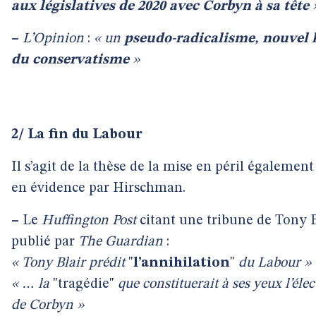
aux législatives de 2020 avec Corbyn à sa tête
»
–
L’Opinion
:
« un
pseudo-radicalisme, nouvel 
du conservatisme
»
2/ La fin du Labour
Il s’agit de la thèse de la mise en péril égalemen
en évidence par Hirschman.
–
Le
Huffington Post
citant une tribune de Tony B
publié par
The Guardian
:
« Tony Blair prédit
"
l’annihilation
"
du Labour »
« … la
"tragédie"
que constituerait à ses yeux l’élec
de Corbyn »