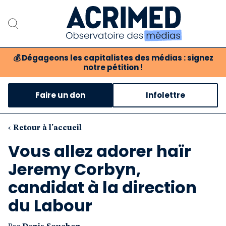
💰
Dégageons les capitalistes des médias : signez
notre pétition !
Notre association
Faire un don
Infolettre
Notre critique des médias
Nos propositions
‹ Retour à l'accueil
Vous allez adorer haïr
Notre revue
Jeremy Corbyn,
Boutique
candidat à la direction
du Labour