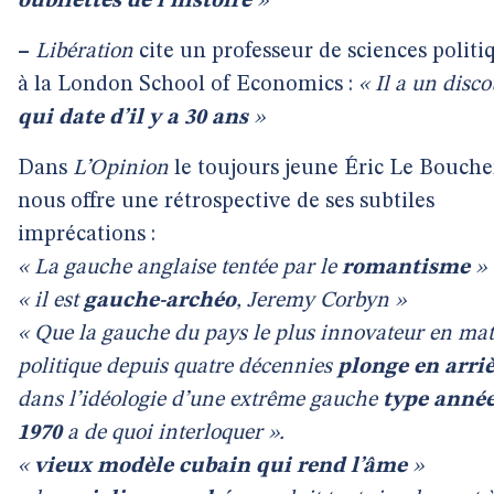
oubliettes de l’histoire
»
–
Libération
cite un professeur de sciences politi
à la London School of Economics :
« Il a un disco
qui date d’il y a 30 ans
»
Dans
L’Opinion
le toujours jeune Éric Le Bouche
nous offre une rétrospective de ses subtiles
imprécations :
« La gauche anglaise tentée par le
romantisme
»
« il est
gauche-archéo
, Jeremy Corbyn »
« Que la gauche du pays le plus innovateur en mat
politique depuis quatre décennies
plonge en arri
dans l’idéologie d’une extrême gauche
type anné
1970
a de quoi interloquer ».
«
vieux modèle cubain qui rend l’âme
»