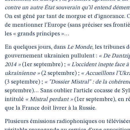
contre un autre État souverain qu’il entend démemb
On est gêné par tant de morgue et d’ignorance. C
de mentionner l’Europe (sans préciser ses fronti
les « grands principes »…
En quelques jours, dans
Le Monde
, les tribunes 
gouvernement ukrainien pullulent :
« De Dantzig
2014 »
(1er septembre) ;
« L’occident inepte face à 
ukrainienne »
(2 septembre) ;
« Accueillons l’Uk
(3 septembre) ;
« "Dossier Mistral" : de la cohérenc
septembre)… Sans oublier l’article cocasse de S
intitulé
« Mistral perdant »
(1er septembre), en r
que la France doit livrer à la Russie.
Plusieurs émissions radiophoniques ou télévisées