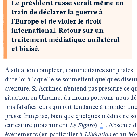
Le président russe serait même en
train de déclarer la guerre à
l’Europe et de violer le droit
international. Retour sur un
traitement médiatique unilatéral
et biaisé.
À situation complexe, commentaires simplistes : 
dure loi à laquelle se soumettent quelques diseu
aventure. Si Acrimed n’entend pas prescrire ce qu’
situation en Ukraine, du moins pouvons-nous déb
pris falsificateurs qui ont tendance à inonder un
presse française, bien que quelques médias ne s
caricature (notamment
Le Figaro
)
[
1
]
. Absence d
événements (en particulier à
Libération
et au
Mo