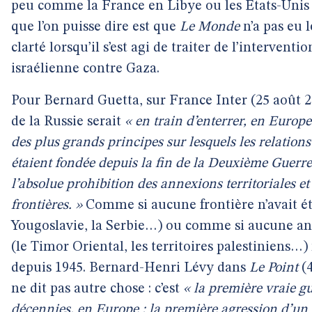
peu comme la France en Libye ou les États-Unis
que l’on puisse dire est que
Le Monde
n’a pas eu l
clarté lorsqu’il s’est agi de traiter de l’interventio
israélienne contre Gaza.
Pour Bernard Guetta, sur France Inter (25 août 20
de la Russie serait
« en train d’enterrer, en Europe
des plus grands principes sur lesquels les relation
étaient fondée depuis la fin de la Deuxième Guerr
l’absolue prohibition des annexions territoriales et 
frontières. »
Comme si aucune frontière n’avait ét
Yougoslavie, la Serbie…) ou comme si aucune ann
(le Timor Oriental, les territoires palestiniens…) 
depuis 1945. Bernard-Henri Lévy dans
Le Point
(4
ne dit pas autre chose : c’est
« la première vraie g
décennies, en Europe ; la première agression d’un