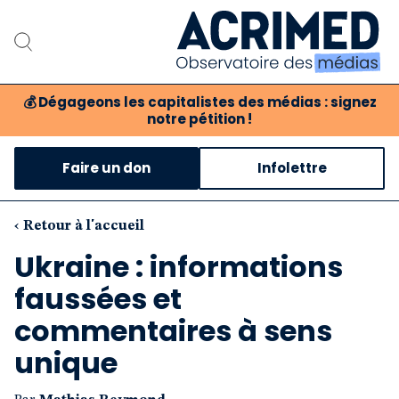
💰
Dégageons les capitalistes des médias : signez
notre pétition !
Notre association
Faire un don
Infolettre
Notre critique des médias
Nos propositions
‹ Retour à l'accueil
Ukraine : informations
Notre revue
faussées et
Boutique
commentaires à sens
unique