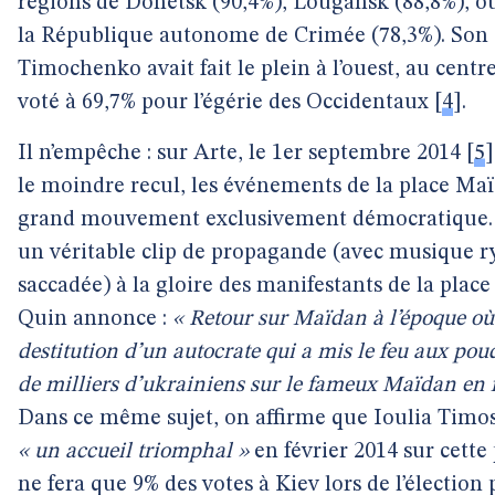
régions de Donetsk (90,4%), Lougansk (88,8%), o
la République autonome de Crimée (78,3%). Son a
Timochenko avait fait le plein à l’ouest, au centre
voté à 69,7% pour l’égérie des Occidentaux
[
4
]
.
Il n’empêche : sur Arte, le 1er septembre 2014
[
5
]
le moindre recul, les événements de la place 
grand mouvement exclusivement démocratique. 
un véritable clip de propagande (avec musique 
saccadée) à la gloire des manifestants de la plac
Quin annonce :
« Retour sur Maïdan à l’époque où c
destitution d’un autocrate qui a mis le feu aux poud
de milliers d’ukrainiens sur le fameux Maïdan en f
Dans ce même sujet, on affirme que Ioulia Timo
« un accueil triomphal »
en février 2014 sur cette
ne fera que 9% des votes à Kiev lors de l’élection p