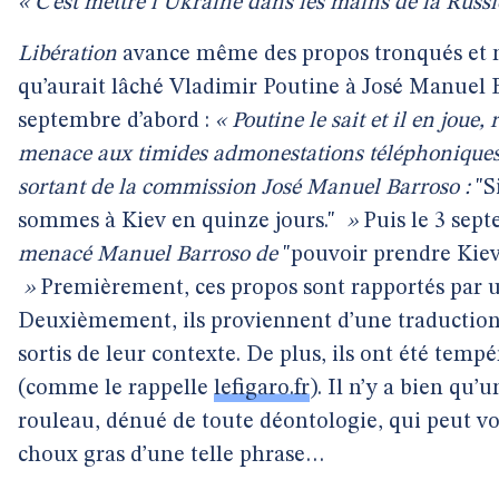
« C’est mettre l’Ukraine dans les mains de la Russie
Libération
avance même des propos tronqués et n
qu’aurait lâché Vladimir Poutine à José Manuel B
septembre d’abord :
« Poutine le sait et il en joue
menace aux timides admonestations téléphoniques
sortant de la commission José Manuel Barroso :
"Si
sommes à Kiev en quinze jours."
»
Puis le 3 sep
menacé Manuel Barroso de
"pouvoir prendre Kiev
»
Premièrement, ces propos sont rapportés par un
Deuxièmement, ils proviennent d’une traduction. 
sortis de leur contexte. De plus, ils ont été temp
(comme le rappelle
lefigaro.fr
). Il n’y a bien qu’
rouleau, dénué de toute déontologie, qui peut vou
choux gras d’une telle phrase…