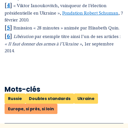
[
4
]
« Viktor Ianoukovitch, vainqueur de l’élection
présidentielle en Ukraine »,
Fondation Robert Schuman
, 7
février 2010.
[
5
]
Emission « 28 minutes » animée par Elisabeth Quin.
[
6
]
Libération
par exemple titre ainsi l’un de ses articles :
« Il faut donner des armes à l’Ukraine »
, 1er septembre
2014.
Mots-clés
Russie
Doubles standards
Ukraine
Europe, si près, si loin