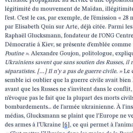
véritable propagande au service d’une opposition 
légitimité du mouvement de Maïdan, illégitimité 
l’est. C’est le cas, par exemple, de l’émission « 2
par Elisabeth Quin sur Arte, déjà citée. Parmi les
Raphaël Glucksmann, fondateur de l’ONG Centre
Démocratie à Kiev, se présente d’emblée comme
Poutine »
. Alexandre Goujon, politologue, expli
Ukrainiens savent que sans soutien des Russes, il n
séparatistes. […] Il n’y a pas de guerre civile. »
Le 
semble ici oublier que la guerre civile avait bien 
avant que les Russes ne s’invitent dans le conflit, 
n’évoque pas le fait que la plupart des morts civils
bombardements... de l’armée ukrainienne. À l’i
médias, Glucksmann se plaint que l’Europe ne ve
des armes à l’Ukraine
[
6
]
, ce qui permet à l’anima