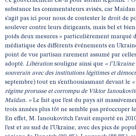
Ce gouvernement est-il pour autant légitime ? O
substance les commentateurs avisés, car Maïdan é
s’agit pas ici pour nous de contester le droit de p
soulever contre leurs dirigeants, mais bel et bien
poids deux mesures » particulièrement marqué d
médiatique des différents événements en Ukraine
point de vue partisan rarement assumé par celles 
adopté.
Libération
souligne ainsi que
« l’Ukraine 
souverain avec des institutions légitimes et démocr
septembre) tout en s’enthousiasmant devant le
«
régime prorusse et corrompu de Viktor Ianoukovitc
Maïdan. »
Le fait que l’est du pays ait massiveme
trois années plus tôt ne semble pas préoccuper le
En effet, M. Ianoukovitch l’avait emporté en 2010
l’est et au sud de l’Ukraine, avec des pics de popu