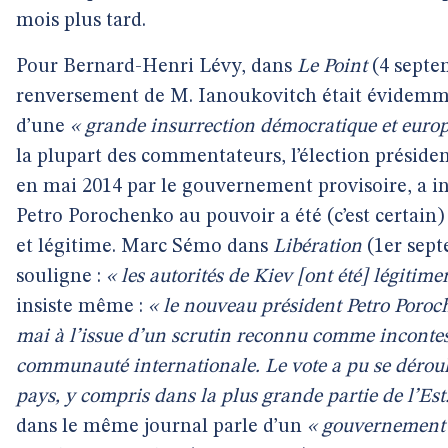
mois plus tard.
Pour Bernard-Henri Lévy, dans
Le Point
(4 septem
renversement de M. Ianoukovitch était évidemme
d’une
« grande insurrection démocratique et euro
la plupart des commentateurs, l’élection présiden
en mai 2014 par le gouvernement provisoire, a in
Petro Porochenko au pouvoir a été (c’est certain) t
et légitime. Marc Sémo dans
Libération
(1er sept
souligne :
« les autorités de Kiev [ont été] légitim
insiste même :
« le nouveau président Petro Poroc
mai à l’issue d’un scrutin reconnu comme incontes
communauté internationale. Le vote a pu se dérou
pays, y compris dans la plus grande partie de l’Est
dans le même journal parle d’un
« gouvernement 