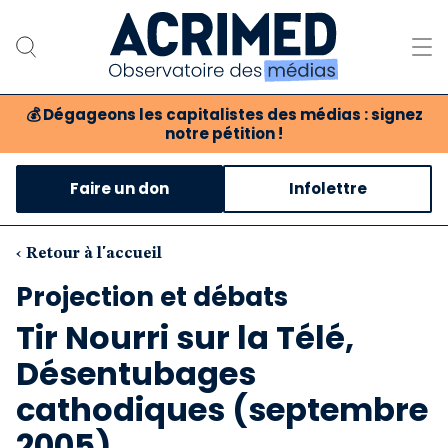
💰
Dégageons les capitalistes des médias : signez
notre pétition !
Notre association
Faire un don
Infolettre
Notre critique des médias
Nos propositions
‹ Retour à l'accueil
Projection et débats
Notre revue
Tir Nourri sur la Télé,
Boutique
Désentubages
cathodiques (septembre
2005)