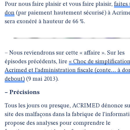
Pour nous faire plaisir et vous faire plaisir,
faites
don
(par paiement hautement sécurisé) à Acrimed
sera exonéré à hauteur de 66 %.
– Nous reviendrons sur cette « affaire ». Sur les
épisodes précédents, lire
« Choc de simplification
Acrimed et l’administration fiscale (conte… à do
debout)
(9 mai 2013).
–
Précisions
Tous les jours ou presque, ACRIMED dénonce su
site des malfaçons dans la fabrique de l’informat
propose des analyses pour comprendre le