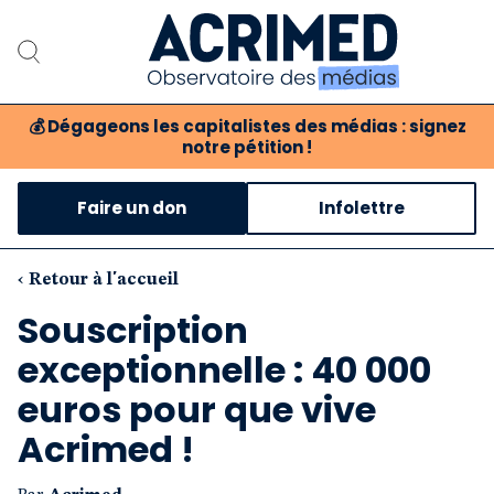
💰
Dégageons les capitalistes des médias : signez
notre pétition !
Notre association
Faire un don
Infolettre
Notre critique des médias
Nos propositions
‹ Retour à l'accueil
Souscription
Notre revue
exceptionnelle : 40 000
Boutique
euros pour que vive
Acrimed !