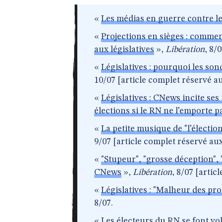
«
Les médias en guerre contre l
«
Projections en sièges : commen
aux législatives
»,
Libération
, 8/
«
Législatives : pourquoi les son
10/07 [article complet réservé a
«
Législatives : CNews incite ses
élections si le RN ne l’emporte p
«
La petite musique de "l’électio
9/07 [article complet réservé au
«
"Stupeur", "grosse déception", "
CNews
»,
Libération
, 8/07 [arti
«
Législatives : "Malheur des pr
8/07.
«
Les électeurs du RN se font vol