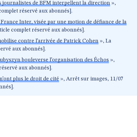
s journalistes de BFM interpellent la direction
»,
 complet réservé aux abonnés].
 France Inter, visée par une motion de défiance de la
rticle complet réservé aux abonnés].
mobilise contre l’arrivée de Patrick Cohen
», La
éservé aux abonnés].
kubyszyn bouleverse l’organisation des Échos
»,
 réservé aux abonnés].
’ont plus le droit de cité
», Arrêt sur images, 11/07
nnés].