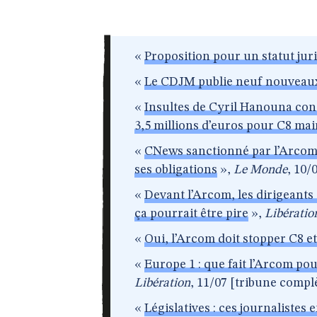
«
Proposition pour un statut jur
«
Le CDJM publie neuf nouveaux
«
Insultes de Cyril Hanouna cont
3,5 millions d’euros pour C8 mai
«
CNews sanctionné par l’Arcom
ses obligations
»,
Le Monde
, 10/0
«
Devant l’Arcom, les dirigeant
ça pourrait être pire
»,
Libératio
«
Oui, l’Arcom doit stopper C8 
«
Europe 1 : que fait l’Arcom pou
Libération
, 11/07 [tribune compl
«
Législatives : ces journalistes