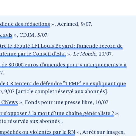
idique des rédactions
», Acrimed, 9/07.
 avis
», CDJM, 5/07.
re le député LFI Louis Boyard : l’amende record de
ntenue par le Conseil d’Etat
»,
Le Monde
, 10/07.
 de 80 000 euros d’amendes pour « manquements » à
7.
s de C8 tentent de défendre "TPMP" en expliquant que
n
, 9/07 [article complet réservé aux abonnés].
et CNews
», Fonds pour une presse libre, 10/07.
r s’opposer à la mort d’une chaîne généraliste ?
»,
ète réservée aux abonnés].
 empêchés ou violentés par le RN
», Arrêt sur images,