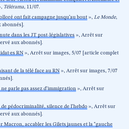
»,
Télérama
, 11/07.
Bolloré ont fait campagne jusqu’au bout
»,
Le Monde
,
x abonnés].
nute dans les JT post-législatives
», Arrêt sur
servé aux abonnés].
idat·es RN
», Arrêt sur images, 5/07 [article complet
isant de la télé face au RN
», Arrêt sur images, 7/07
nnés].
ne parle pas assez d’immigration
», Arrêt sur
 de pédocriminalité, silence de l’hebdo
», Arrêt sur
servé aux abonnés].
 Macron, accabler les Gilets jaunes et la "gauche