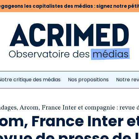
gageons les capitalistes des médias : signez notre pétit
Notre critique des médias
Nos propositions
Notre re
dages, Arcom, France Inter et compagnie : revue d
om, France Inter e
vue de presse de 