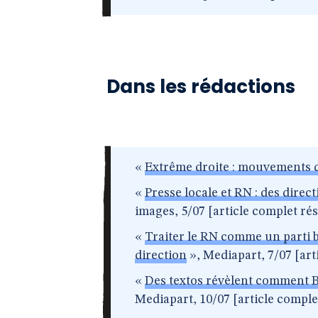
Dans les rédactions
«
Extrême droite : mouvements d
«
Presse locale et RN : des direc
images, 5/07 [article complet ré
«
Traiter le RN comme un parti ba
direction
», Mediapart, 7/07 [art
«
Des textos révèlent comment BF
Mediapart, 10/07 [article comple