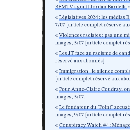
BFMTV agonit Jordan Bardella
«
Législatives 2024 : les médias 
7/07 [article complet réservé au
«
Violences racistes : pas une mi
images, 5/07 [article complet ré
«
Les JT face au racisme de cand
réservé aux abonnés].
«
Immigration : le silence compla
[article complet réservé aux abo
«
Pour Anne-Claire Coudray, on 
images, 5/07.
«
Le fondateur du "Point" accusé
images, 9/07 [article complet ré
«
Conspiracy Watch #4 : Ménager