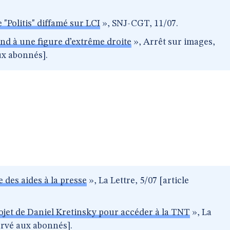
 "Politis" diffamé sur LCI
», SNJ-CGT, 11/07.
nd à une figure d’extrême droite
», Arrêt sur images,
ux abonnés].
 des aides à la presse
», La Lettre, 5/07 [article
ojet de Daniel Kretinsky pour accéder à la TNT
», La
servé aux abonnés].