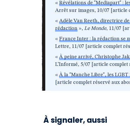
«
Révélations de "Mediapart" : le
Arrêt sur images, 10/07 [article
«
Adèle Van Reeth, directrice de
rédaction
»,
Le Monde
, 11/07 [a
«
France Inter : la rédaction se 
Lettre, 11/07 [article complet r
«
À peine arrivé, Christophe Ja
L’Informé, 5/07 [article complet
«
À la "Manche Libre", les LGBT n
[article complet réservé aux abo
À signaler, aussi