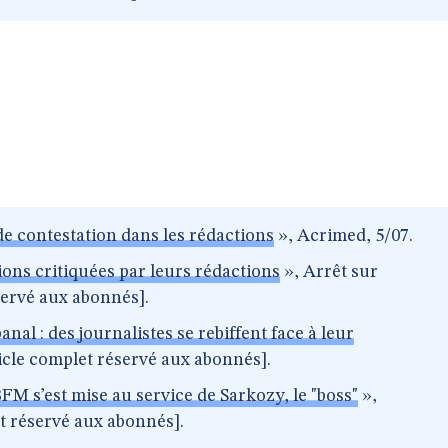
e contestation dans les rédactions
», Acrimed, 5/07.
tions critiquées par leurs rédactions
», Arrêt sur
servé aux abonnés].
nal : des journalistes se rebiffent face à leur
icle complet réservé aux abonnés].
M s’est mise au service de Sarkozy, le "boss"
»,
t réservé aux abonnés].