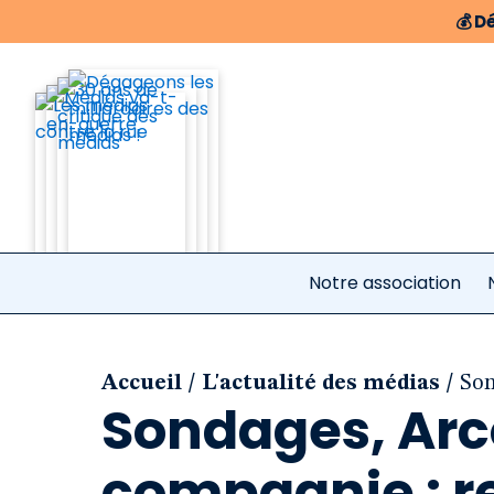
💰
Dé
Notre association
/
/
Accueil
L'actualité des médias
Son
Sondages, Arc
compagnie : re