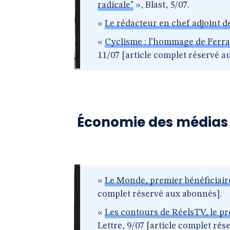
radicale"
», Blast, 5/07.
«
Le rédacteur en chef adjoint de
«
Cyclisme : l’hommage de Ferra
11/07 [article complet réservé a
Économie des médias
«
Le Monde, premier bénéficiaire
complet réservé aux abonnés].
«
Les contours de RéelsTV, le pr
Lettre, 9/07 [article complet ré