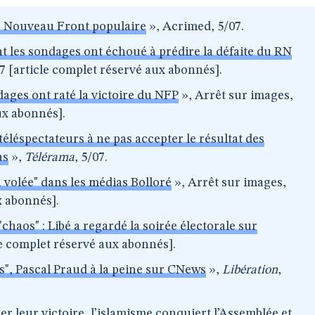
e Nouveau Front populaire
», Acrimed, 5/07.
t les sondages ont échoué à prédire la défaite du RN
07 [article complet réservé aux abonnés].
dages ont raté la victoire du NFP
», Arrêt sur images,
ux abonnés].
 téléspectateurs à ne pas accepter le résultat des
as
»,
Télérama
, 5/07.
n volée" dans les médias Bolloré
», Arrêt sur images,
x abonnés].
chaos" : Libé a regardé la soirée électorale sur
cle complet réservé aux abonnés].
os", Pascal Praud à la peine sur CNews
»,
Libération
,
er leur victoire, l’islamisme conquiert l’Assemblée et