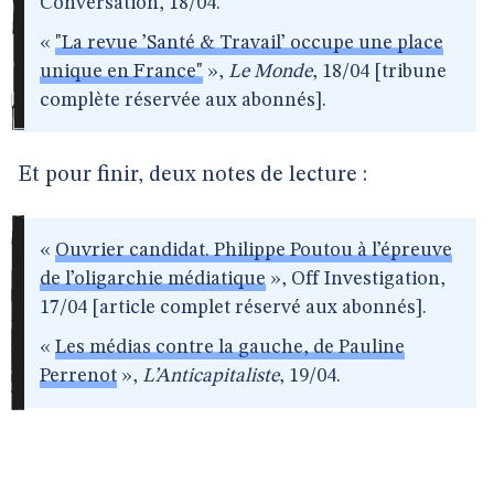
Conversation, 18/04.
«
"La revue ’Santé & Travail’ occupe une place
unique en France"
»,
Le Monde
, 18/04 [tribune
complète réservée aux abonnés].
Et pour finir, deux notes de lecture :
«
Ouvrier candidat. Philippe Poutou à l’épreuve
de l’oligarchie médiatique
», Off Investigation,
17/04 [article complet réservé aux abonnés].
«
Les médias contre la gauche, de Pauline
Perrenot
»,
L’Anticapitaliste
, 19/04.