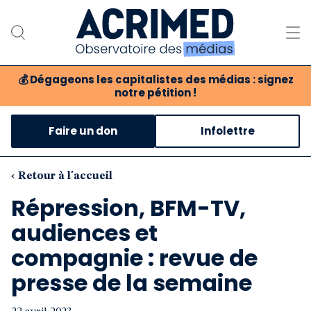
💰
Dégageons les capitalistes des médias : signez
notre pétition !
Notre association
Faire un don
Infolettre
Notre critique des médias
Nos propositions
‹ Retour à l'accueil
Répression, BFM-TV,
Notre revue
audiences et
Boutique
compagnie : revue de
presse de la semaine