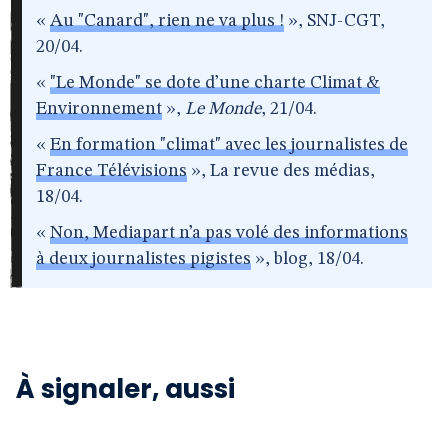
«
Au "Canard", rien ne va plus !
», SNJ-CGT,
20/04.
«
"Le Monde" se dote d’une charte Climat &
Environnement
»,
Le Monde
, 21/04.
«
En formation "climat" avec les journalistes de
France Télévisions
», La revue des médias,
18/04.
«
Non, Mediapart n’a pas volé des informations
à deux journalistes pigistes
», blog, 18/04.
À signaler, aussi