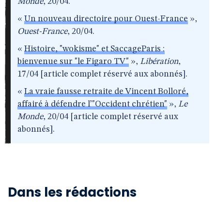
Monde
, 20/04.
«
Un nouveau directoire pour Ouest-France
»,
Ouest-France
, 20/04.
«
Histoire, "wokisme" et SaccageParis :
bienvenue sur "le Figaro TV"
»,
Libération
,
17/04 [article complet réservé aux abonnés].
«
La vraie fausse retraite de Vincent Bolloré,
affairé à défendre l’"Occident chrétien"
»,
Le
Monde
, 20/04 [article complet réservé aux
abonnés].
Dans les rédactions