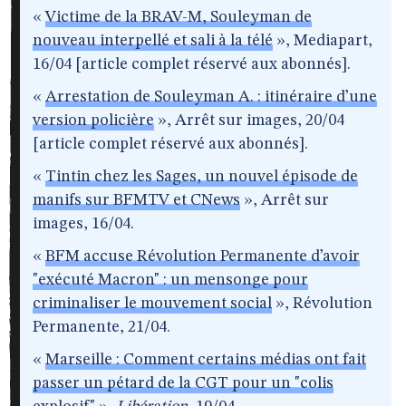
«
Victime de la BRAV-M, Souleyman de
nouveau interpellé et sali à la télé
», Mediapart,
16/04 [article complet réservé aux abonnés].
«
Arrestation de Souleyman A. : itinéraire d’une
version policière
», Arrêt sur images, 20/04
[article complet réservé aux abonnés].
«
Tintin chez les Sages, un nouvel épisode de
manifs sur BFMTV et CNews
», Arrêt sur
images, 16/04.
«
BFM accuse Révolution Permanente d’avoir
"exécuté Macron" : un mensonge pour
criminaliser le mouvement social
», Révolution
Permanente, 21/04.
«
Marseille : Comment certains médias ont fait
passer un pétard de la CGT pour un "colis