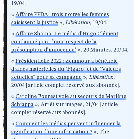
19/04.
«
Affaire PPDA : trois nouvelles femmes
saisissent la justice
»,
Libération
, 19/04.
«
Affaire Shaïna : Le média d’Hugo Clément
condamné pour "non-respect de la
présomption d’innocence"
», 20 Minutes, 20/04.
«
Présidentielle 2022 : Zemmour a bénéficié
d’aides matérielles du "Figaro" et de "Valeurs
actuelles" pour sa campagne
»,
Libération
,
20/04 [article complet réservé aux abonnés].
«
Caroline Fourest vole au secours de Marlène
Schiappa
», Arrêt sur images, 21/04 [article
complet réservé aux abonnés].
«
Comment les médias peuvent influencer la
signification d’une information ?
», The