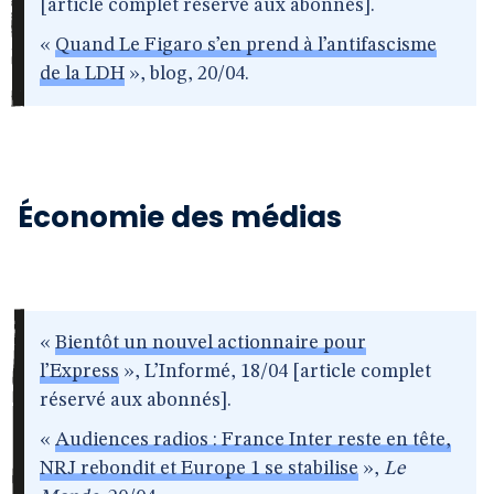
[article complet réservé aux abonnés].
«
Quand Le Figaro s’en prend à l’antifascisme
de la LDH
», blog, 20/04.
Économie des médias
«
Bientôt un nouvel actionnaire pour
l’Express
», L’Informé, 18/04 [article complet
réservé aux abonnés].
«
Audiences radios : France Inter reste en tête,
NRJ rebondit et Europe 1 se stabilise
»,
Le