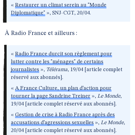
«
Restaurer un climat serein au "Monde
Diplomatique"
», SNJ-CGT, 20/04.
À Radio France et ailleurs :
«
Radio France durcit son règlement pour
lutter contre les "ménages" de certains
journalistes
»,
Télérama
, 19/04 [article complet
réservé aux abonnés].
«
A France Culture, un plan d’action pour
tourner la page Sandrine Treiner
»,
Le Monde
,
19/04 [article complet réservé aux abonnés].
«
Gestion de crise à Radio France après des
accusations d’agressions sexuelles
»,
Le Monde
,
20/04 [article complet réservé aux abonnés].