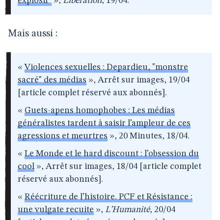
explosif"
»,
Libération
, 19/04.
Mais aussi :
«
Violences sexuelles : Depardieu, "monstre
sacré" des médias
», Arrêt sur images, 19/04
[article complet réservé aux abonnés].
«
Guets-apens homophobes : Les médias
généralistes tardent à saisir l’ampleur de ces
agressions et meurtres
», 20 Minutes, 18/04.
«
Le Monde et le hard discount : l’obsession du
cool
», Arrêt sur images, 18/04 [article complet
réservé aux abonnés].
«
Réécriture de l’histoire. PCF et Résistance :
une vulgate recuite
»,
L’Humanité
, 20/04