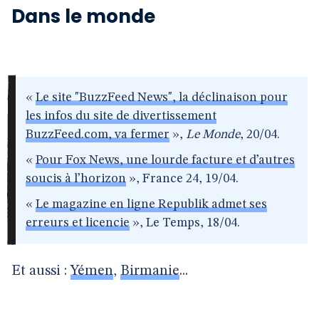
Dans le monde
«
Le site "BuzzFeed News", la déclinaison pour
les infos du site de divertissement
BuzzFeed.com, va fermer
»,
Le Monde
, 20/04.
«
Pour Fox News, une lourde facture et d’autres
soucis à l’horizon
», France 24, 19/04.
«
Le magazine en ligne Republik admet ses
erreurs et licencie
», Le Temps, 18/04.
Et aussi :
Yémen
,
Birmanie
...