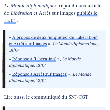
Le Monde diplomatique
a répondu aux articles
de
Libération
et Arrêt sur images
publiés le
13/04
:
«
À propos de deux "enquêtes" de "Libération"
et Arrêt sur Images
»,
Le Monde diplomatique
,
18/04.
«
Réponse à "Libération"
»,
Le Monde
diplomatique
, 18/04.
«
Réponse à Arrêt sur Images
»,
Le Monde
diplomatique
, 18/04.
Lire aussi le communiqué du SNJ-CGT :