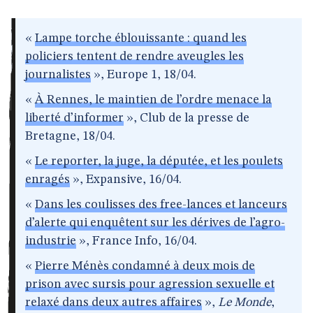
«
Lampe torche éblouissante : quand les
policiers tentent de rendre aveugles les
journalistes
», Europe 1, 18/04.
«
À Rennes, le maintien de l’ordre menace la
liberté d’informer
», Club de la presse de
Bretagne, 18/04.
«
Le reporter, la juge, la députée, et les poulets
enragés
», Expansive, 16/04.
«
Dans les coulisses des free-lances et lanceurs
d’alerte qui enquêtent sur les dérives de l’agro-
industrie
», France Info, 16/04.
«
Pierre Ménès condamné à deux mois de
prison avec sursis pour agression sexuelle et
relaxé dans deux autres affaires
»,
Le Monde
,