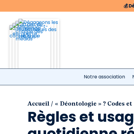
💰
Dé
Notre association
/
Accueil
« Déontologie » ? Codes et
Règles et usag
quotidienne r