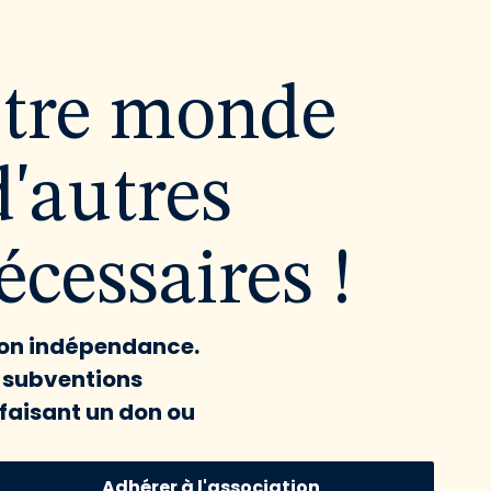
utre monde
d'autres
cessaires !
 son indépendance.
x subventions
faisant un don ou
Adhérer à l'association