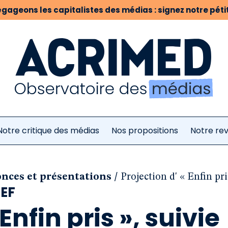
gageons les capitalistes des médias : signez notre pétit
Notre critique des médias
Nos propositions
Notre re
/
nonces et présentations
Projection d' « Enfin pri
REF
Enfin pris », suivie