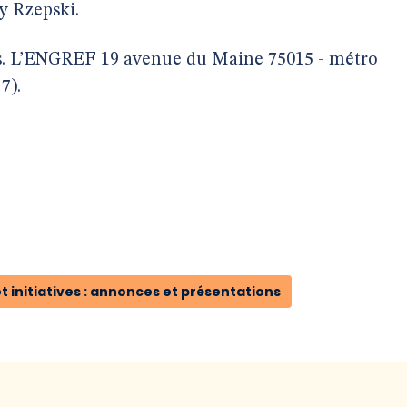
y Rzepski.
ous. L’ENGREF 19 avenue du Maine 75015 - métro
7).
t initiatives : annonces et présentations