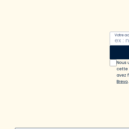
Votre a
Nous u
cette
avez 
Brevo
.