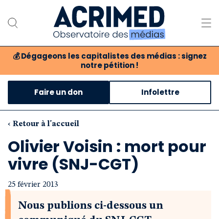
💰
Dégageons les capitalistes des médias : signez
notre pétition !
Notre association
Faire un don
Infolettre
Notre critique des médias
Nos propositions
‹ Retour à l'accueil
Olivier Voisin : mort pour
Notre revue
vivre (SNJ-CGT)
Boutique
25 février 2013
Nous publions ci-dessous un