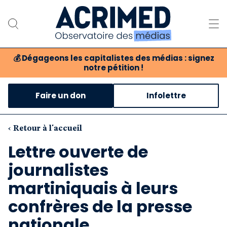
💰
Dégageons les capitalistes des médias : signez
notre pétition !
Notre association
Faire un don
Infolettre
Notre critique des médias
Nos propositions
‹ Retour à l'accueil
Lettre ouverte de
Notre revue
journalistes
Boutique
martiniquais à leurs
confrères de la presse
nationale