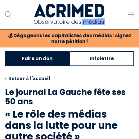
💰
Dégageons les capitalistes des médias : signez
notre pétition !
Notre association
Faire un don
Infolettre
Notre critique des médias
Nos propositions
‹ Retour à l'accueil
Le journal La Gauche fête ses
Notre revue
50 ans
Boutique
« Le rôle des médias
dans la lutte pour une
autre société »