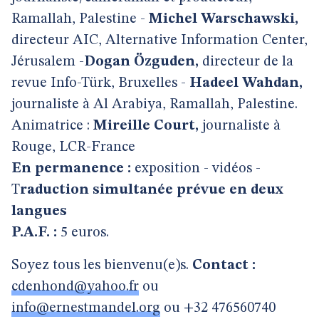
Ramallah, Palestine -
Michel Warschawski,
directeur AIC, Alternative Information Center,
Jérusalem -
Dogan Özguden,
directeur de la
revue Info-Türk, Bruxelles -
Hadeel Wahdan,
journaliste à Al Arabiya, Ramallah, Palestine.
Animatrice :
Mireille Court,
journaliste à
Rouge, LCR-France
En permanence :
exposition - vidéos -
T
raduction simultanée prévue en deux
langues
P.A.F. :
5 euros.
Soyez tous les bienvenu(e)s.
Contact :
cdenhond@yahoo.fr
ou
info@ernestmandel.org
ou +32 476560740