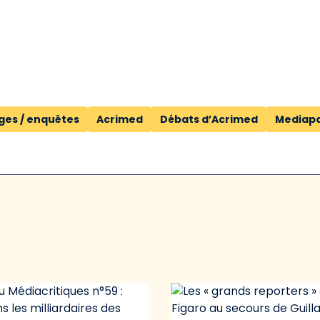
ges / enquêtes
Acrimed
Débats d’Acrimed
Mediapa