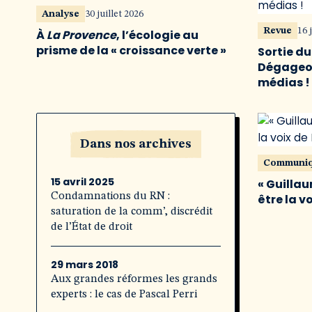
Analyse
30 juillet 2026
Revue
16 
À
La Provence
, l’écologie au
prisme de la « croissance verte »
Sortie d
Dégageon
médias !
Dans nos archives
Communi
15 avril 2025
« Guillau
Condamnations du RN :
être la v
saturation de la comm’, discrédit
de l’État de droit
29 mars 2018
Aux grandes réformes les grands
experts : le cas de Pascal Perri