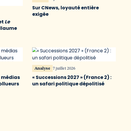
Sur CNews, loyauté entière
exigée
et
Le
illaume
Analyse
7 juillet 2026
s médias
« Successions 2027 » (France 2) :
ollueurs
un safari politique dépolitisé