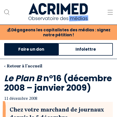
💰
Dégageons les capitalistes des médias : signez
notre pétition !
Notre association
Faire un don
Infolettre
Notre critique des médias
Nos propositions
‹ Retour à l'accueil
Le Plan B
n°16 (décembre
Notre revue
2008 – janvier 2009)
Boutique
11 décembre 2008
Chez votre marchand de journaux