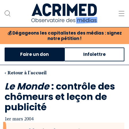
💰
Dégageons les capitalistes des médias : signez
notre pétition !
Notre association
Faire un don
Infolettre
Notre critique des médias
Nos propositions
‹ Retour à l'accueil
Le Monde
: contrôle des
Notre revue
chômeurs et leçon de
Boutique
publicité
1er mars 2004