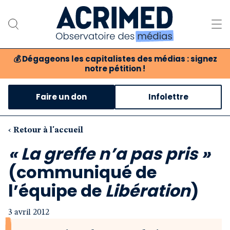
💰
Dégageons les capitalistes des médias : signez
notre pétition !
Notre association
Faire un don
Infolettre
Notre critique des médias
Nos propositions
‹ Retour à l'accueil
« La greffe n’a pas pris »
Notre revue
(communiqué de
Boutique
l’équipe de
Libération
)
3 avril 2012