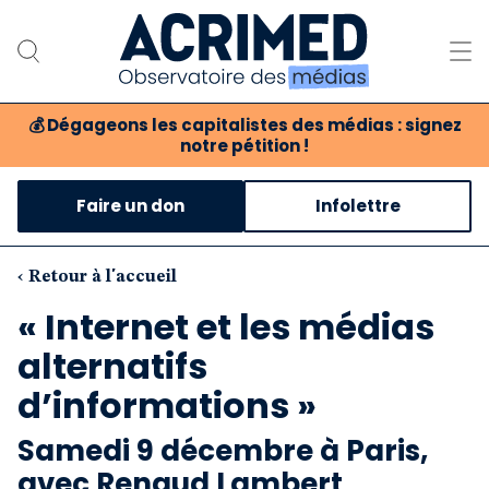
💰
Dégageons les capitalistes des médias : signez
notre pétition !
Notre association
Faire un don
Infolettre
Notre critique des médias
Nos propositions
‹ Retour à l'accueil
« Internet et les médias
Notre revue
alternatifs
Boutique
d’informations »
Samedi 9 décembre à Paris,
avec Renaud Lambert