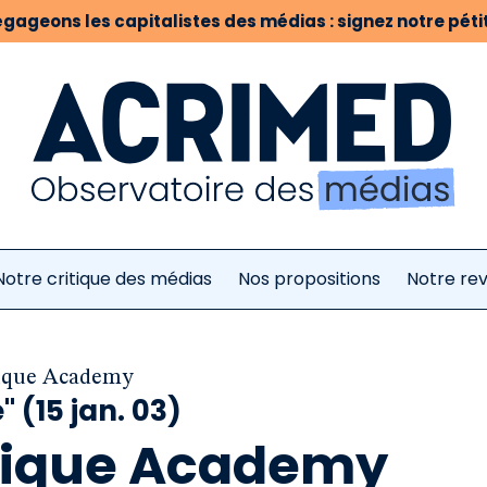
gageons les capitalistes des médias : signez notre pétit
Notre critique des médias
Nos propositions
Notre re
vique Academy
 (15 jan. 03)
ivique Academy