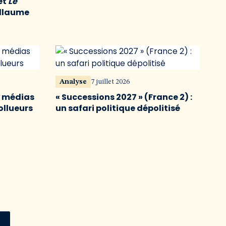
et
Le
illaume
Analyse
7 juillet 2026
s médias
« Successions 2027 » (France 2) :
ollueurs
un safari politique dépolitisé