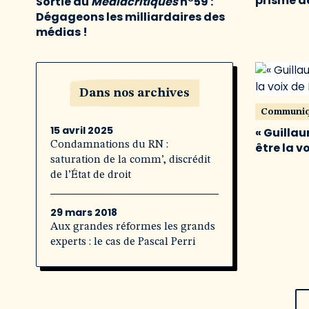
prisme de
Sortie du
Médiacritiques
n°59 :
Dégageons les milliardaires des
médias !
Dans nos archives
Communi
15 avril 2025
« Guillau
Condamnations du RN :
être la v
saturation de la comm’, discrédit
de l’État de droit
29 mars 2018
Aux grandes réformes les grands
experts : le cas de Pascal Perri