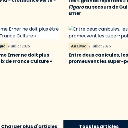
 la « croissance verte »
Les « grands reporters » 
Figaro
au secours de Gu
Erner
qué
9 juillet 2026
Analyse
9 juillet 2026
me Erner ne doit plus
Entre deux canicules, le
oix de France Culture »
promeuvent les super-p
Charger plus d'articles
Tous les articles