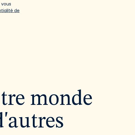
e vous
tialité de
utre monde
d'autres