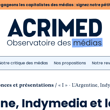
gageons les capitalistes des médias : signez notre pétit
Notre critique des médias
Nos propositions
Notre re
/
nonces et présentations
« I » - L'Argentine, Ind
tine, Indymedia et 