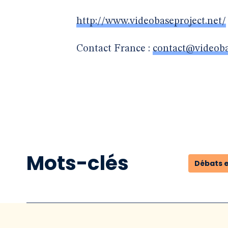
http://www.videobaseproject.net/
Contact France :
contact@videoba
Mots-clés
Débats e