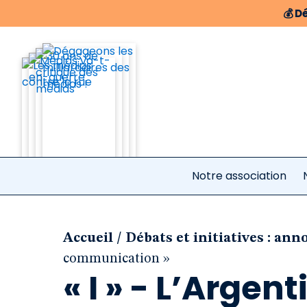
💰
Dé
Notre association
/
Accueil
Débats et initiatives : an
communication »
« I » - L’Argen