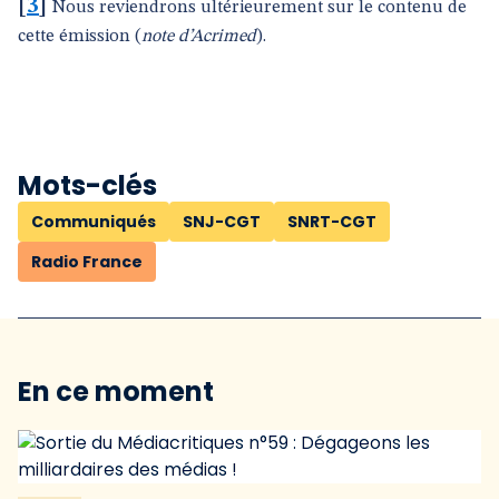
[
3
]
Nous reviendrons ultérieurement sur le contenu de
cette émission (
note d’Acrimed
).
Mots-clés
Communiqués
SNJ-CGT
SNRT-CGT
Radio France
En ce moment