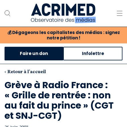
💰
Dégageons les capitalistes des médias : signez
notre pétition !
Notre association
Faire un don
Infolettre
Notre critique des médias
Nos propositions
‹ Retour à l'accueil
Grève à Radio France :
Notre revue
« Grille de rentrée : non
Boutique
au fait du prince » (CGT
et SNJ-CGT)