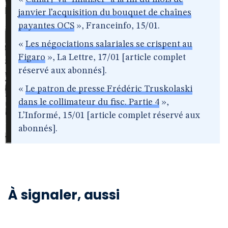
janvier l’acquisition du bouquet de chaînes
payantes OCS
», Franceinfo, 15/01.
«
Les négociations salariales se crispent au
Figaro
», La Lettre, 17/01 [article complet
réservé aux abonnés].
«
Le patron de presse Frédéric Truskolaski
dans le collimateur du fisc. Partie 4
»,
L’Informé, 15/01 [article complet réservé aux
abonnés].
À signaler, aussi