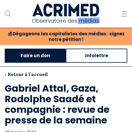
💰
Dégageons les capitalistes des médias : signez
notre pétition !
Notre association
Faire un don
Infolettre
Notre critique des médias
Nos propositions
‹ Retour à l'accueil
Gabriel Attal, Gaza,
Notre revue
Rodolphe Saadé et
Boutique
compagnie : revue de
presse de la semaine