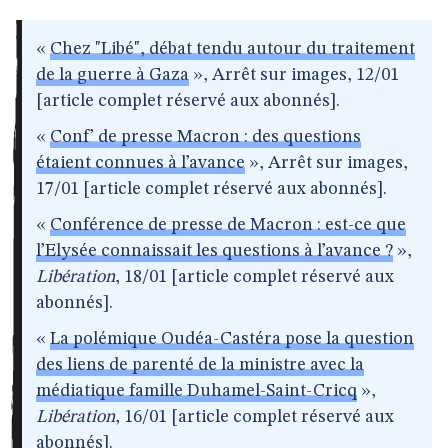
«
Chez "Libé", débat tendu autour du traitement
de la guerre à Gaza
», Arrêt sur images, 12/01
[article complet réservé aux abonnés].
«
Conf’ de presse Macron : des questions
étaient connues à l’avance
», Arrêt sur images,
17/01 [article complet réservé aux abonnés].
«
Conférence de presse de Macron : est-ce que
l’Elysée connaissait les questions à l’avance ?
»,
Libération
, 18/01 [article complet réservé aux
abonnés].
«
La polémique Oudéa-Castéra pose la question
des liens de parenté de la ministre avec la
médiatique famille Duhamel-Saint-Cricq
»,
Libération
, 16/01 [article complet réservé aux
abonnés].