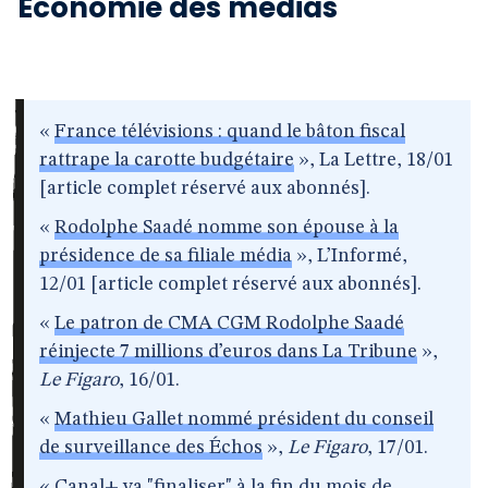
Économie des médias
«
France télévisions : quand le bâton fiscal
rattrape la carotte budgétaire
», La Lettre, 18/01
[article complet réservé aux abonnés].
«
Rodolphe Saadé nomme son épouse à la
présidence de sa filiale média
», L’Informé,
12/01 [article complet réservé aux abonnés].
«
Le patron de CMA CGM Rodolphe Saadé
réinjecte 7 millions d’euros dans La Tribune
»,
Le Figaro
, 16/01.
«
Mathieu Gallet nommé président du conseil
de surveillance des Échos
»,
Le Figaro
, 17/01.
«
Canal+ va "finaliser" à la fin du mois de