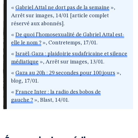
«
Gabriel Attal ne dort pas de la semaine
»,
Arrêt sur images, 14/01 [article complet
réservé aux abonnés].
«
De quoi l’homosexualité de Gabriel Attal est-
elle le nom ?
», Contretemps, 17/01.
«
Israël-Gaza : plaidoirie sudafricaine et silence
médiatique
», Arrêt sur images, 13/01.
«
Gaza au 20h : 29 secondes pour 100 jours
»,
blog, 17/01.
«
France Inter : la radio des bobos de
gauche ?
», Blast, 14/01.