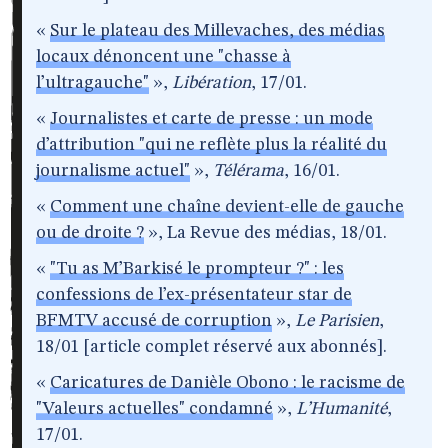
«
Sur le plateau des Millevaches, des médias
locaux dénoncent une "chasse à
l’ultragauche"
»,
Libération
, 17/01.
«
Journalistes et carte de presse : un mode
d’attribution "qui ne reflète plus la réalité du
journalisme actuel"
»,
Télérama
, 16/01.
«
Comment une chaîne devient-elle de gauche
ou de droite ?
», La Revue des médias, 18/01.
«
"Tu as M’Barkisé le prompteur ?" : les
confessions de l’ex-présentateur star de
BFMTV accusé de corruption
»,
Le Parisien
,
18/01 [article complet réservé aux abonnés].
«
Caricatures de Danièle Obono : le racisme de
"Valeurs actuelles" condamné
»,
L’Humanité
,
17/01.