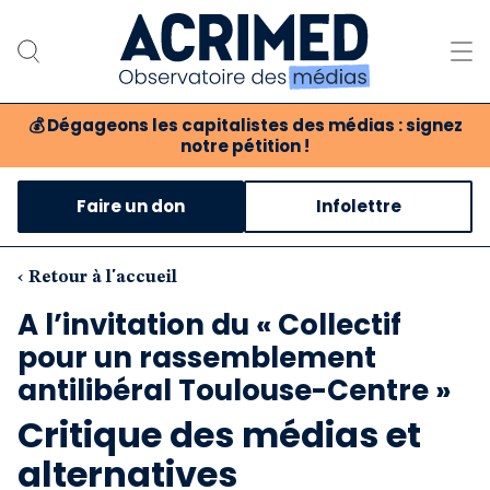
💰
Dégageons les capitalistes des médias : signez
notre pétition !
Notre association
Faire un don
Infolettre
Notre critique des médias
Nos propositions
‹ Retour à l'accueil
A l’invitation du « Collectif
Notre revue
pour un rassemblement
antilibéral Toulouse-Centre »
Boutique
Critique des médias et
alternatives