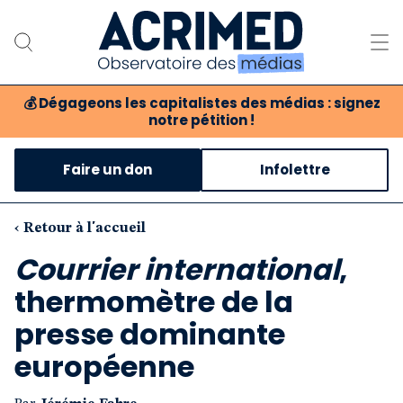
💰
Dégageons les capitalistes des médias : signez
notre pétition !
Notre association
Faire un don
Infolettre
Notre critique des médias
Nos propositions
‹ Retour à l'accueil
Courrier international
,
Notre revue
thermomètre de la
Boutique
presse dominante
européenne