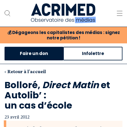
💰
Dégageons les capitalistes des médias : signez
notre pétition !
Notre association
Faire un don
Infolettre
Notre critique des médias
Nos propositions
‹ Retour à l'accueil
Bolloré,
Direct Matin
et
Notre revue
Autolib’ :
Boutique
un cas d’école
23 avril 2012