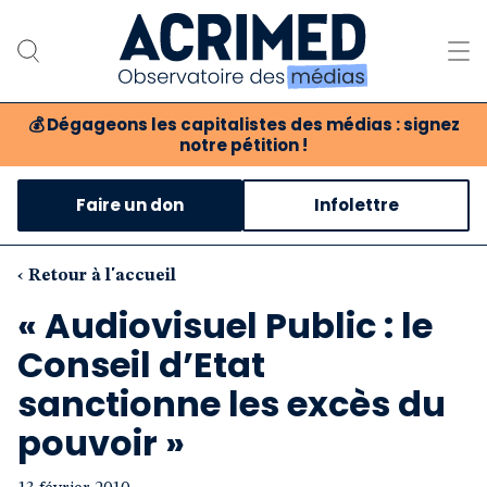
💰
Dégageons les capitalistes des médias : signez
notre pétition !
Notre association
Faire un don
Infolettre
Notre critique des médias
Nos propositions
‹ Retour à l'accueil
« Audiovisuel Public : le
Notre revue
Conseil d’Etat
Boutique
sanctionne les excès du
pouvoir »