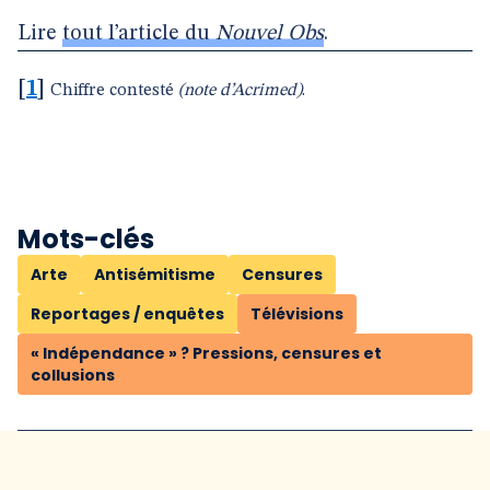
Lire
tout l’article du
Nouvel Obs
.
[
1
]
Chiffre contesté
(note d’Acrimed)
.
Mots-clés
Arte
Antisémitisme
Censures
Reportages / enquêtes
Télévisions
« Indépendance » ? Pressions, censures et
collusions