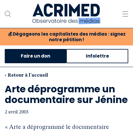
💰
Dégageons les capitalistes des médias : signez
notre pétition !
Notre association
Faire un don
Infolettre
Notre critique des médias
Nos propositions
‹ Retour à l'accueil
Arte déprogramme un
Notre revue
documentaire sur Jénine
Boutique
2 avril 2003
« Arte a déprogrammé le documentaire