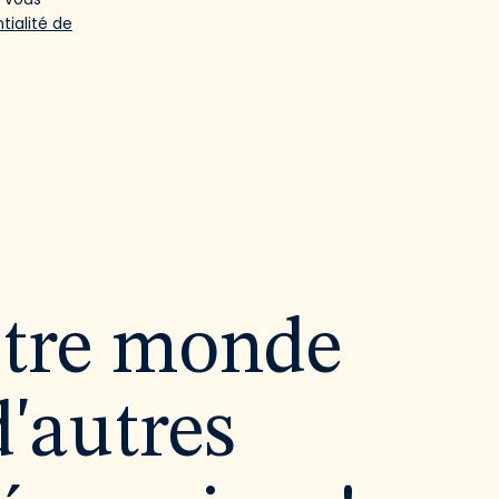
tialité de
utre monde
d'autres