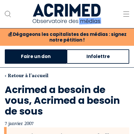
💰
Dégageons les capitalistes des médias : signez
notre pétition !
Notre association
Faire un don
Infolettre
Notre critique des médias
Nos propositions
‹ Retour à l'accueil
Acrimed a besoin de
Notre revue
vous, Acrimed a besoin
Boutique
de sous
7 janvier 2007