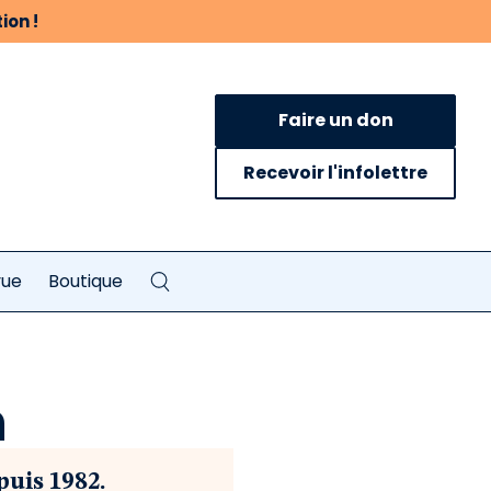
ion !
Faire un don
Recevoir l'infolettre
vue
Boutique
n
uis 1982.