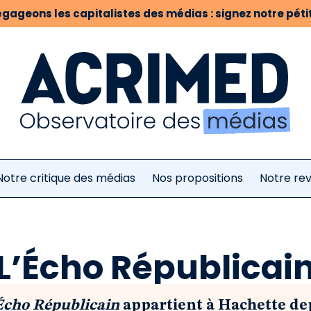
gageons les capitalistes des médias : signez notre pétit
Notre critique des médias
Nos propositions
Notre re
L’Écho Républicai
Écho Républicain
appartient à Hachette dep