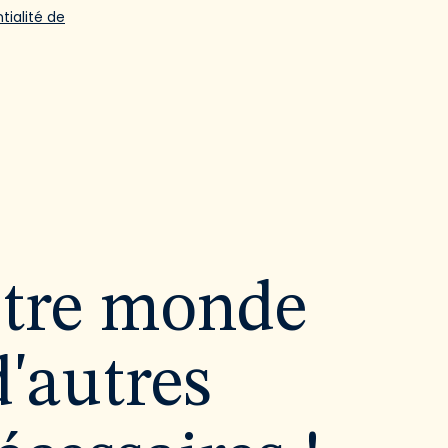
tialité de
utre monde
d'autres