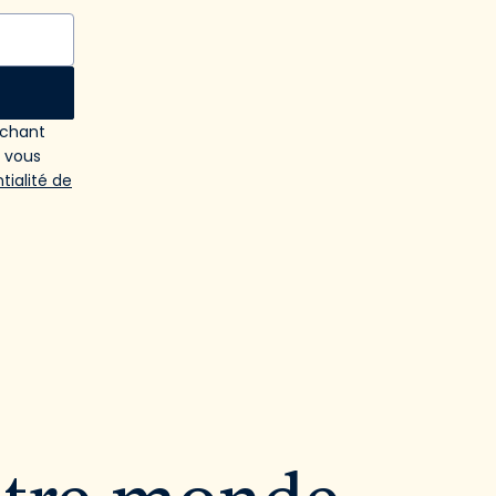
ochant
e vous
tialité de