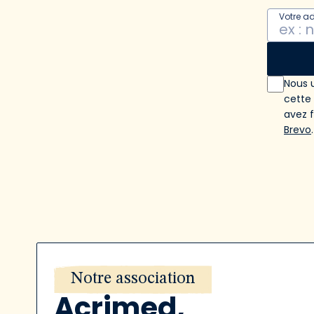
Votre a
Nous u
cette
avez 
Brevo
.
Notre association
Acrimed,