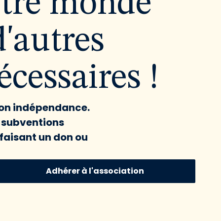
utre monde
d'autres
cessaires !
 son indépendance.
x subventions
faisant un don ou
Adhérer à l'association