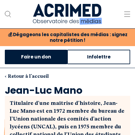
💰
Dégageons les capitalistes des médias : signez
notre pétition !
Notre association
Faire un don
Infolettre
Notre critique des médias
Nos propositions
‹ Retour à l'accueil
Jean-Luc Mano
Notre revue
Titulaire d’une maîtrise d’histoire, Jean-
Boutique
Luc Mano est en 1972 membre du bureau de
l’Union nationale des comités d’action
lycéens (UNCAL), puis en 1975 membre du
collectif national de l’Union des étudiants